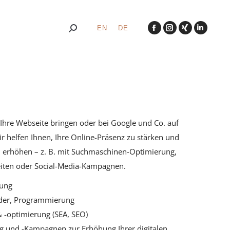
EN
DE
Search:
Facebook
Instagram
XING
Linked
page
page
page
page
opens
opens
opens
opens
in
in
in
in
new
new
new
new
window
window
window
windo
Ihre Webseite bringen oder bei Google und Co. auf
r helfen Ihnen, Ihre Online-Präsenz zu stärken und
u erhöhen – z. B. mit Suchmaschinen-Optimierung,
iten oder Social-Media-Kampagnen.
ung
lder, Programmierung
-optimierung (SEA, SEO)
g und -Kampagnen zur Erhöhung Ihrer digitalen