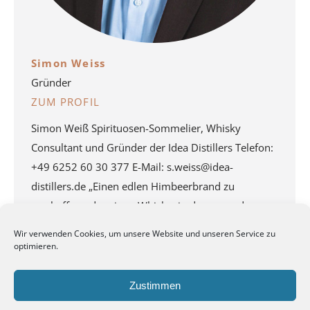
Simon Weiss
Gründer
ZUM PROFIL
Simon Weiß Spirituosen-Sommelier, Whisky
Consultant und Gründer der Idea Distillers Telefon:
+49 6252 60 30 377 E-Mail: s.weiss@idea-
distillers.de „Einen edlen Himbeerbrand zu
erschaffen oder einen Whisky, in dem man den
Wind schmeckt, der über die karge schottische
Wir verwenden Cookies, um unsere Website und unseren Service zu
Landschaft fegt – das ist für mich mehr Kunst als
optimieren.
Handwerk. Respekt davor zu haben, heißt für mich:
…
Zustimmen